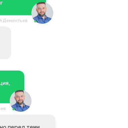
г
ция,
но перед теми,