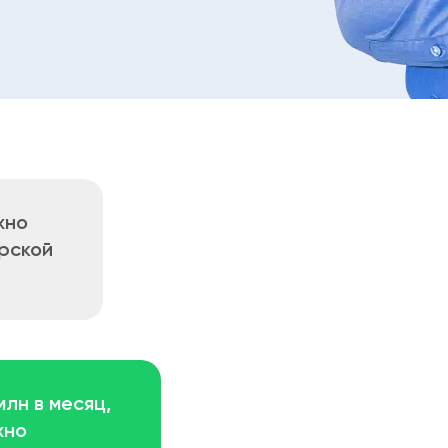
жно
рской
лн в месяц,
жно