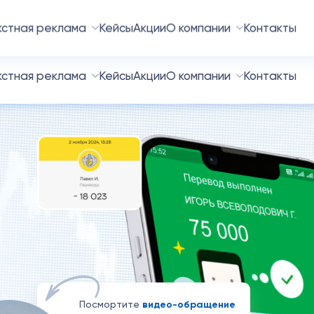
Краснодар
contact@cinar.ru
кстная реклама
Кейсы
Акции
О компании
Контакты
Посмортите
видео-обращение