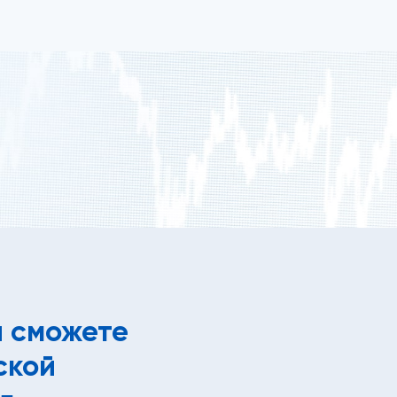
ы сможете
ской