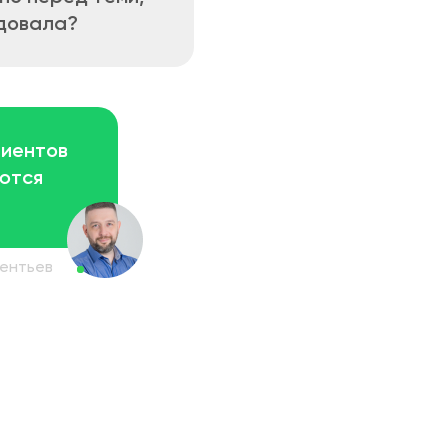
ндовала?
лиентов
ются